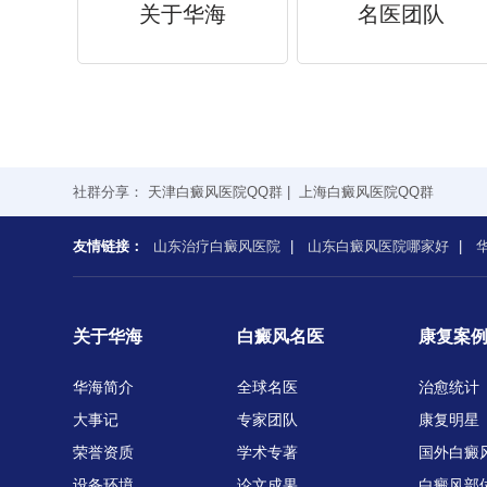
关于华海
名医团队
社群分享：
天津白癜风医院QQ群
|
上海白癜风医院QQ群
友情链接：
山东治疗白癜风医院
|
山东白癜风医院哪家好
|
关于华海
白癜风名医
康复案
华海简介
全球名医
治愈统计
大事记
专家团队
康复明星
荣誉资质
学术专著
国外白癜
设备环境
论文成果
白癜风部