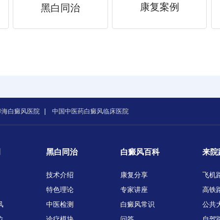
康复案例
黑白同治
华海白癜风医院
|
中国中医药白癜风临床医院
例
黑白同治
白癜风百科
来院
技术介绍
康复分享
飞机
特色理论
专家讲座
高铁
风
中医检测
白癜风常识
公共
位
诊疗模块
问答
自驾