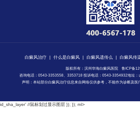
白癜风治疗
|
什么是白癜风
|
白癜风遗传么
|
白癜风传
版权所有：滨州华海白癜风医院
鲁ICP备12
咨询电话：0543-3353558、3353718 投诉电话：0543-335493
声明：本站部分白癜风治疗信息来自网络仅供参考，不能作为诊断及医
id_sha_layer' //鼠标划过显示图层 }); });
ml>