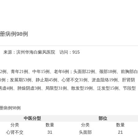
注册病例98例
专家 来源：滨州华海白癜风医院 访问：915
2例、青年21例、中年15例、老年6例；头面部22例、颈部18例、前胸部白
21例；发展期53例、静止期45例、心肾不交31例、淤血阻络19例、肝肾阴
两虚4例、肺燥阴虚3例、局限型31例、散发型19例、泛发型15例、节段型
注册病例98例
中医分型
部位
分类
数量
分类
数量
31
21
心肾不交
头面部