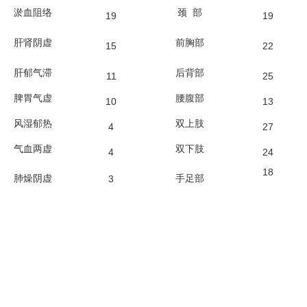
淤血阻络
颈 部
19
19
肝肾阴虚
前胸部
15
22
肝郁气滞
后背部
11
25
脾胃气虚
腰腹部
10
13
风湿郁热
双上肢
4
27
气血两虚
双下肢
4
24
18
肺燥阴虚
3
手足部