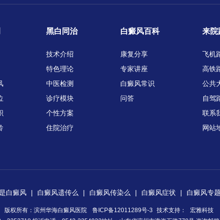
例
黑白同治
白癜风百科
来院
技术介绍
康复分享
飞机
特色理论
专家讲座
高铁
风
中医检测
白癜风常识
公共
位
诊疗模块
问答
自驾
积
个性方案
联系
龄
住院治疗
网站
是白癜风
|
白癜风遗传么
|
白癜风传染么
|
白癜风症状
|
白癜风专
版权所有：滨州华海白癜风医院
鲁ICP备12011289号-3
技术支持：
宏雅科技