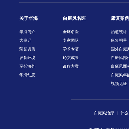
关于华海
白癜风名医
康复案
华海简介
全球名医
治愈统计
大事记
专家团队
康复明星
荣誉资质
学术专著
国外白癜
设备环境
论文成果
白癜风部
享誉海外
诊疗方案
白癜风面
华海动态
白癜风年
视频见证
白癜风治疗
|
什么