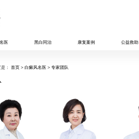
名医
黑白同治
康复案例
公益救助
置是：
首页
>
白癜风名医
>
专家团队
队