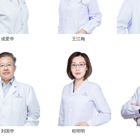
成爱华
王江梅
刘国华
程明明