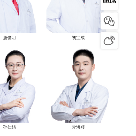
唐俊明
初宝成
孙仁娟
常洪顺