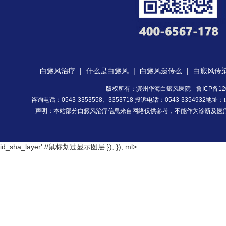
白癜风治疗
|
什么是白癜风
|
白癜风遗传么
|
白癜风传
版权所有：滨州华海白癜风医院
鲁ICP备12
咨询电话：0543-3353558、3353718 投诉电话：0543-335493
声明：本站部分白癜风治疗信息来自网络仅供参考，不能作为诊断及医
id_sha_layer' //鼠标划过显示图层 }); });
ml>