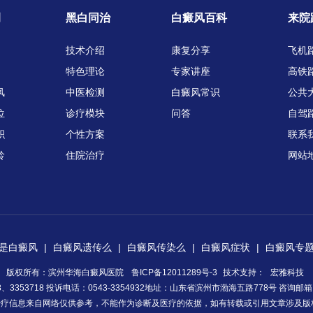
例
黑白同治
白癜风百科
来院
技术介绍
康复分享
飞机
特色理论
专家讲座
高铁
风
中医检测
白癜风常识
公共
位
诊疗模块
问答
自驾
积
个性方案
联系
龄
住院治疗
网站
是白癜风
|
白癜风遗传么
|
白癜风传染么
|
白癜风症状
|
白癜风专
版权所有：滨州华海白癜风医院
鲁ICP备12011289号-3
技术支持：
宏雅科技
58、3353718 投诉电话：0543-3354932地址：山东省滨州市渤海五路778号 咨询邮
疗信息来自网络仅供参考，不能作为诊断及医疗的依据，如有转载或引用文章涉及版