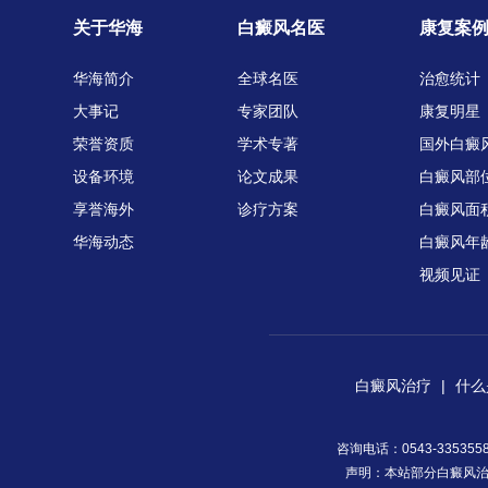
关于华海
白癜风名医
康复案
华海简介
全球名医
治愈统计
大事记
专家团队
康复明星
荣誉资质
学术专著
国外白癜
设备环境
论文成果
白癜风部
享誉海外
诊疗方案
白癜风面
华海动态
白癜风年
视频见证
白癜风治疗
|
什么
咨询电话：0543-33535
声明：本站部分白癜风治