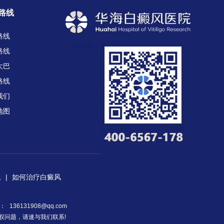
路线
路线
路线
大巴
路线
我们
地图
题
|
如何治疗白癜风
箱：
136131908@qq.com
权问题，请速与我们联系!