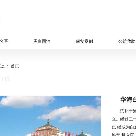
名医
黑白同治
康复案例
公益救助
置是：
首页
 US
华海
滨州华海
立。经过二
已 经成为
风专 科医院