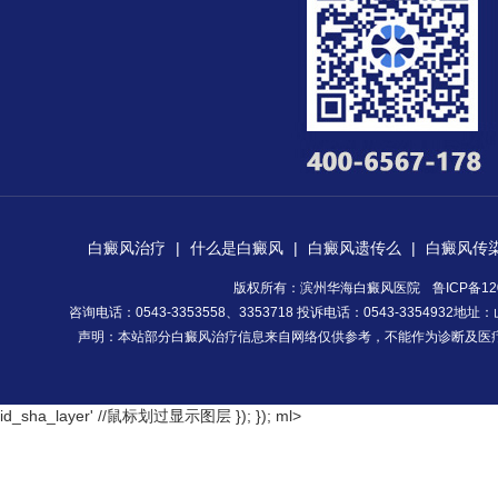
白癜风治疗
|
什么是白癜风
|
白癜风遗传么
|
白癜风传
版权所有：滨州华海白癜风医院
鲁ICP备12
咨询电话：0543-3353558、3353718 投诉电话：0543-335493
声明：本站部分白癜风治疗信息来自网络仅供参考，不能作为诊断及医
id_sha_layer' //鼠标划过显示图层 }); });
ml>