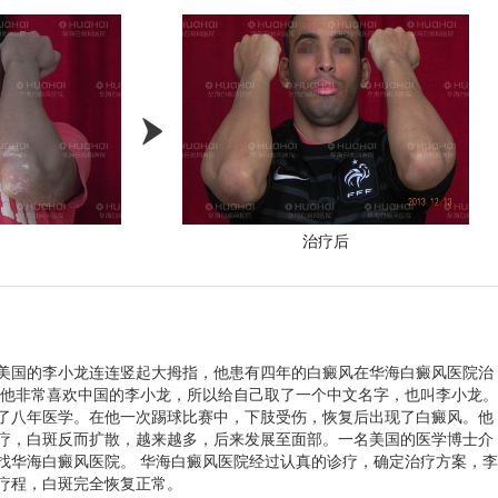
中
治疗后
” 美国的李小龙连连竖起大拇指，他患有四年的白癜风在华海白癜风医院治
，他非常喜欢中国的李小龙，所以给自己取了一个中文名字，也叫李小龙。
了八年医学。在他一次踢球比赛中，下肢受伤，恢复后出现了白癜风。他
疗，白斑反而扩散，越来越多，后来发展至面部。一名美国的医学博士介
找华海白癜风医院。 华海白癜风医院经过认真的诊疗，确定治疗方案，李
疗程，白斑完全恢复正常。