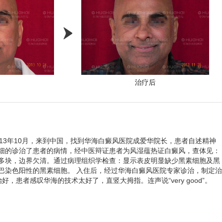
中
治疗后
13年10月，来到中国，找到华海白癜风医院成爱华院长，患者自述精神
细的诊治了患者的病情，经中医辩证患者为风湿蕴热证白癜风，查体见：
多块，边界欠清。通过病理组织学检查：显示表皮明显缺少黑素细胞及黑
巴染色阳性的黑素细胞。 入住后，经过华海白癜风医院专家诊治，制定治
，患者感叹华海的技术太好了，直竖大拇指。连声说“very good”。