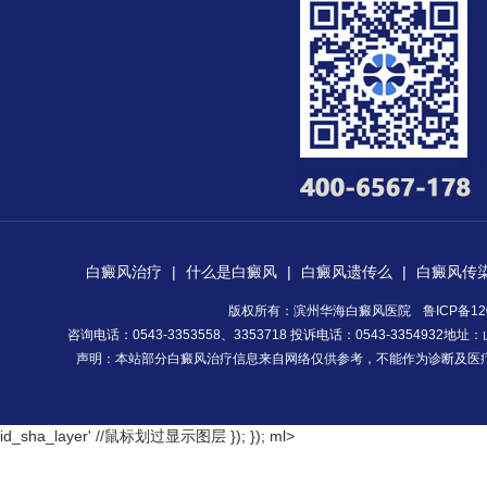
白癜风治疗
|
什么是白癜风
|
白癜风遗传么
|
白癜风传
版权所有：滨州华海白癜风医院
鲁ICP备12
咨询电话：0543-3353558、3353718 投诉电话：0543-335493
声明：本站部分白癜风治疗信息来自网络仅供参考，不能作为诊断及医
id_sha_layer' //鼠标划过显示图层 }); });
ml>