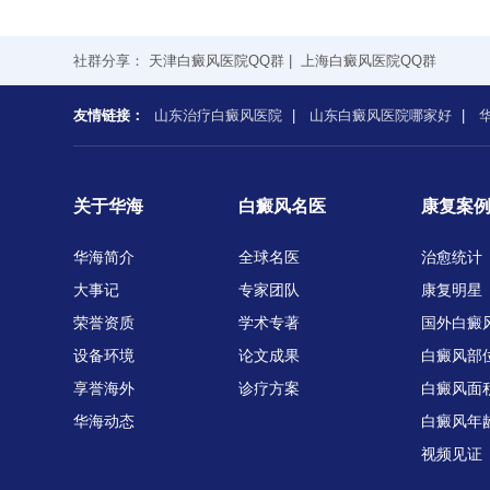
社群分享：
天津白癜风医院QQ群
|
上海白癜风医院QQ群
友情链接：
山东治疗白癜风医院
|
山东白癜风医院哪家好
|
关于华海
白癜风名医
康复案
华海简介
全球名医
治愈统计
大事记
专家团队
康复明星
荣誉资质
学术专著
国外白癜
设备环境
论文成果
白癜风部
享誉海外
诊疗方案
白癜风面
华海动态
白癜风年
视频见证