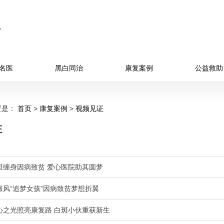
名医
黑白同治
康复案例
公益救助
置是：
首页
>
康复案例
>
视频见证
证
斑缠身因病致贫 爱心医院助其圆梦
癜风“追梦女孩”因病致贫梦想折翼
心之光照亮康复路 白斑小伙重获新生