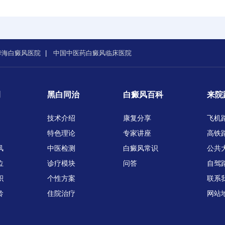
华海白癜风医院
|
中国中医药白癜风临床医院
例
黑白同治
白癜风百科
来院
技术介绍
康复分享
飞机
特色理论
专家讲座
高铁
风
中医检测
白癜风常识
公共
位
诊疗模块
问答
自驾
积
个性方案
联系
龄
住院治疗
网站