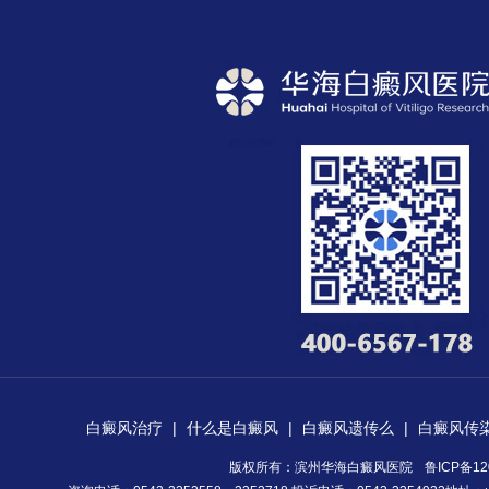
白癜风治疗
|
什么是白癜风
|
白癜风遗传么
|
白癜风传
版权所有：滨州华海白癜风医院
鲁ICP备12