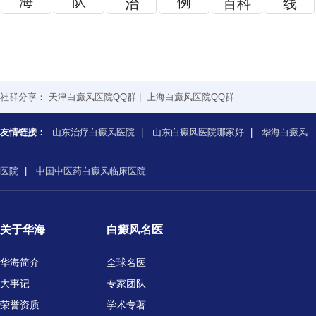
海
队
例
治
百科
线
社群分享：
天津白癜风医院QQ群
|
上海白癜风医院QQ群
友情链接：
山东治疗白癜风医院
|
山东白癜风医院哪家好
|
华海白癜风
医院
|
中国中医药白癜风临床医院
关于华海
白癜风名医
华海简介
全球名医
大事记
专家团队
荣誉资质
学术专著