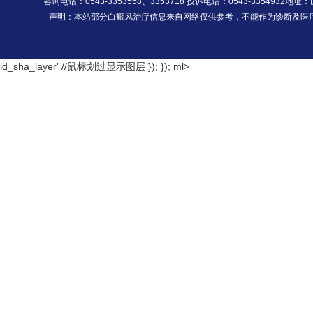
咨询电话：0543-3353558、3353718 投诉电话：0543-335493
声明：本站部分白癜风治疗信息来自网络仅供参考，不能作为诊断及医
id_sha_layer' //鼠标划过显示图层 }); });
ml>