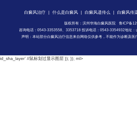
白癜风治疗
|
什么是白癜风
|
白癜风遗传么
|
白癜风传
版权所有：滨州华海白癜风医院
鲁ICP备12
咨询电话：0543-3353558、3353718 投诉电话：0543-335493
声明：本站部分白癜风治疗信息来自网络仅供参考，不能作为诊断及医
id_sha_layer' //鼠标划过显示图层 }); });
ml>