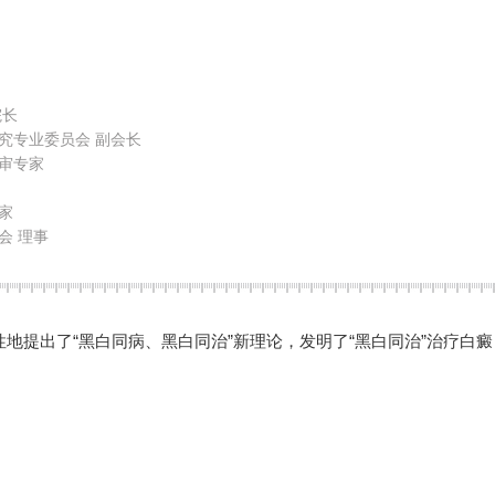
院长
究专业委员会 副会长
审专家
家
会 理事
性地提出了“黑白同病、黑白同治”新理论，发明了“黑白同治”治疗白癜