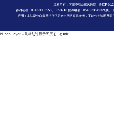
版权所有：滨州华海白癜风医院
鲁ICP备12
咨询电话：0543-3353558、3353718 投诉电话：0543-335493
声明：本站部分白癜风治疗信息来自网络仅供参考，不能作为诊断及医
id_sha_layer' //鼠标划过显示图层 }); });
ml>