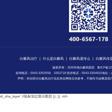
白癜风治疗
|
什么是白癜风
|
白癜风遗传么
|
白癜风传
版权所有：滨州华海白癜风医院
鲁ICP备12
咨询电话：0543-3353558、3353718 投诉电话：0543-335493
声明：本站部分白癜风治疗信息来自网络仅供参考，不能作为诊断及医
id_sha_layer' //鼠标划过显示图层 }); });
ml>