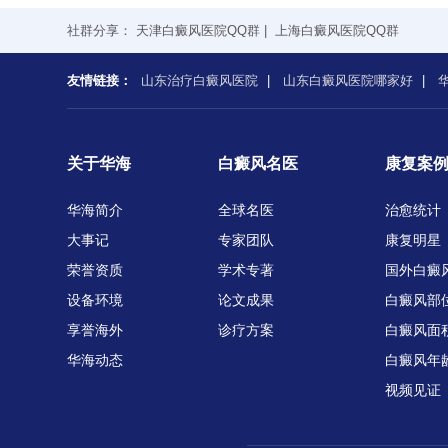
社群分享：
天津白癜风医院QQ群
|
上海白癜风医院QQ群
友情链接：
山东治疗白癜风医院
|
山东白癜风医院哪家好
|
关于华海
白癜风名医
康复案
华海简介
全球名医
治愈统计
大事记
专家团队
康复明星
荣誉资质
学术专著
国外白癜
设备环境
论文成果
白癜风部
享誉海外
诊疗方案
白癜风面
华海动态
白癜风年
视频见证