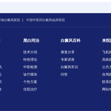
华海白癜风医院
|
中国中医药白癜风临床医院
例
黑白同治
白癜风百科
来院
技术介绍
康复分享
飞机
特色理论
专家讲座
高铁
风
中医检测
白癜风常识
公共
位
诊疗模块
问答
自驾
积
个性方案
联系
龄
住院治疗
网站