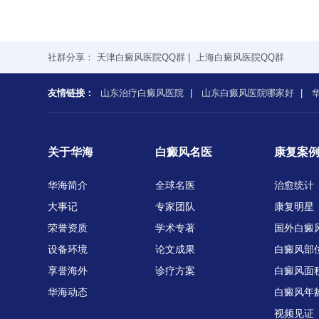
社群分享：
天津白癜风医院QQ群
|
上海白癜风医院QQ群
友情链接：
山东治疗白癜风医院
|
山东白癜风医院哪家好
|
关于华海
白癜风名医
康复案
华海简介
全球名医
治愈统计
大事记
专家团队
康复明星
荣誉资质
学术专著
国外白癜
设备环境
论文成果
白癜风部
享誉海外
诊疗方案
白癜风面
华海动态
白癜风年
视频见证