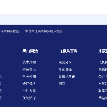
华海白癜风医院
|
中国中医药白癜风临床医院
例
黑白同治
白癜风百科
来院
技术介绍
康复分享
飞机
特色理论
专家讲座
高铁
风
中医检测
白癜风常识
公共
位
诊疗模块
问答
自驾
积
个性方案
联系
龄
住院治疗
网站