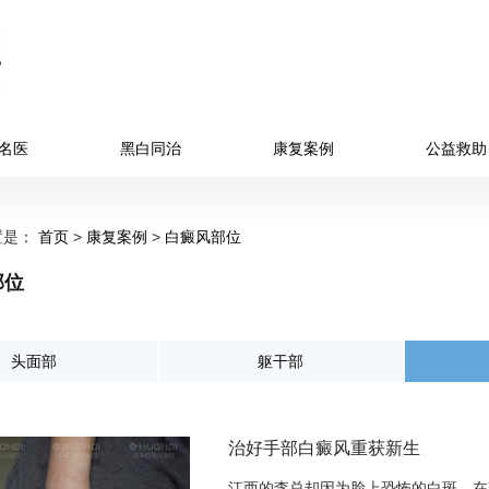
名医
黑白同治
康复案例
公益救助
置是：
首页
>
康复案例
>
白癜风部位
部位
头面部
躯干部
治好手部白癜风重获新生
江西的李总却因为脸上恐怖的白斑，在