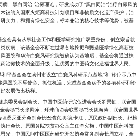
病、黑白同治”治癜理论，研发成功了“黑白同治”治疗白癜风的
技术被纳入国家火炬高科技计划项目和非物质文化遗产保护，治
科研实力，和拥有绿色安全，标本兼治的核心技术等优势，被基
基金会具有从事社会工作和医学研究推广双重身份，创立宗旨就
人类疾病，该基金会不断在世界各地挖掘和甄选医学绿色高新技
癜风医院和华海白癜风研究院被确认为基地后，基金会将通过扶
医药治癜技术的全面升级，让优秀的中医药文化造福世界人民。
和平基金会在滨州市设立“白癜风科研示范基地”和“诊疗示范中
癜风医院不辱使命、抓住机遇，完成基金会赋予的各项科研和诊
又好发展做出榜样。
健康委员会副会长、中国中医药研究促进会会长罗景虹，联合国
基金会秘书长张凤萍，环球商协会联盟秘书长姚海涛，联合国世界
坦桑尼亚分会副会长巴瑞克.奥德.卡江，原民政部副部长、纪检
会执行会长、原国务院扶贫办公室主任李宪梅，中国中医药科技
王恩光，中国民间中医医药研究开发协会常务副会长周立孝，全