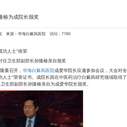
隆椿为成院长颁奖
医院 来源：华海白癜风医院 访问：7780
成功人士”殊荣
时任卫生部副部长孙隆椿亲自颁奖
堂隆重召开，
华海白癜风医院
成爱华院长应邀参加会议，大会对全
成功人士”荣誉证书。成院长因在中医药治疗白癜风研究领域取得了
任卫生部副部长孙隆椿亲自为成爱华院长颁奖。