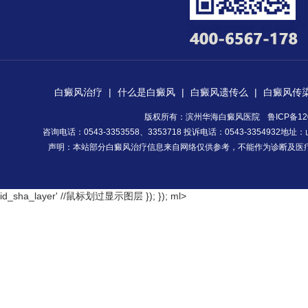
白癜风治疗
|
什么是白癜风
|
白癜风遗传么
|
白癜风传
版权所有：滨州华海白癜风医院
鲁ICP备12
咨询电话：0543-3353558、3353718 投诉电话：0543-335493
声明：本站部分白癜风治疗信息来自网络仅供参考，不能作为诊断及医
id_sha_layer' //鼠标划过显示图层 }); });
ml>